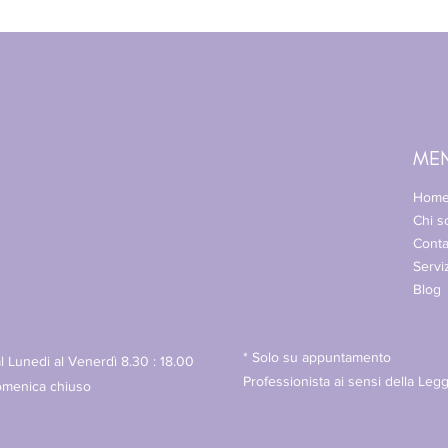
ME
Hom
Chi 
Conta
Servi
Blog
* Solo su appuntamento
l Lunedi al Venerdì 8.30 : 18.00
Professionista ai sensi della Leg
menica chiuso