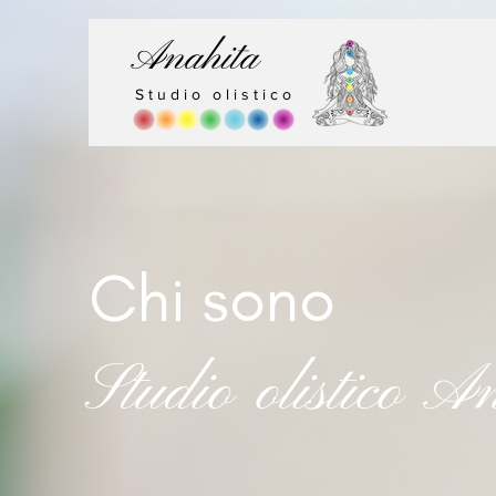
Anahita
Studio olistico
Chi sono
Studio olistico A